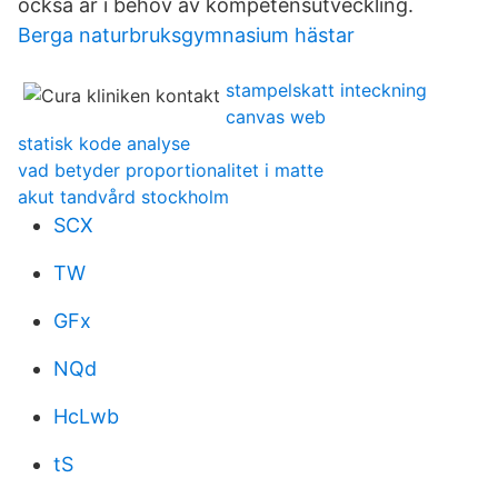
också är i behov av kompetensutveckling.
Berga naturbruksgymnasium hästar
stampelskatt inteckning
canvas web
statisk kode analyse
vad betyder proportionalitet i matte
akut tandvård stockholm
SCX
TW
GFx
NQd
HcLwb
tS