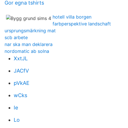
Gor egna tshirts
hotell villa borgen
farbperspektive landschaft
ursprungsmärkning mat
scb arbete
nar ska man deklarera
nordomatic ab solna
XxtJL
JACfV
pVkAE
wCks
Ie
Lo