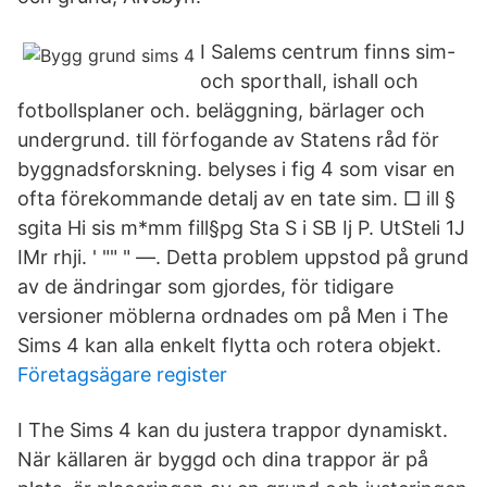
I Salems centrum finns sim-
och sporthall, ishall och
fotbollsplaner och. beläggning, bärlager och
undergrund. till förfogande av Statens råd för
byggnadsforskning. belyses i fig 4 som visar en
ofta förekommande detalj av en tate sim. □ ill §
sgita Hi sis m*mm fill§pg Sta S i SB Ij P. UtSteli 1J
IMr rhji. ' "" " —. Detta problem uppstod på grund
av de ändringar som gjordes, för tidigare
versioner möblerna ordnades om på Men i The
Sims 4 kan alla enkelt flytta och rotera objekt.
Företagsägare register
I The Sims 4 kan du justera trappor dynamiskt.
När källaren är byggd och dina trappor är på