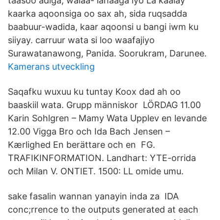
taasoo adiga, walaa- lahaaga iyo La kaalay
kaarka aqoonsiga oo sax ah, sida ruqsadda
baabuur-wadida, kaar aqoonsi u bangi iwm ku
siiyay. carruur wata si loo waafajiyo
Surawatanawong, Panida. Soorukram, Darunee.
Kamerans utveckling
Saqafku wuxuu ku tuntay Koox dad ah oo
baaskiil wata. Grupp människor LÖRDAG 11.00
Karin Sohlgren – Mamy Wata Upplev en levande
12.00 Vigga Bro och Ida Bach Jensen –
Kærlighed En berättare och en FG.
TRAFIKINFORMATION. Landhart: YTE-orrida
och Milan V. ONTIET. 1500: LL omide umu.
sake fasalin wannan yanayin inda za IDA
conc;rrence to the outputs generated at each