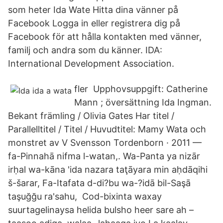
som heter Ida Wate Hitta dina vänner på
Facebook Logga in eller registrera dig på
Facebook för att hålla kontakten med vänner,
familj och andra som du känner. IDA:
International Development Association.
fler Upphovsuppgift: Catherine
Mann ; översättning Ida Ingman.
Bekant främling / Olivia Gates Har titel /
Parallelltitel / Titel / Huvudtitel: Mamy Wata och
monstret av V Svensson Tordenborn · 2011 —
fa-Pinnahā nifma l-watan,. Wa-Panta ya nizār
irḥal wa-kāna 'ida nazara taţāyara min aḥdāqihi
š-šarar, Fa-Itafata d-di?bu wa-?idā bil-Saşā
taşuğğu ra'sahu, Cod-bixinta waxay
suurtagelinaysa helida bulsho heer sare ah –