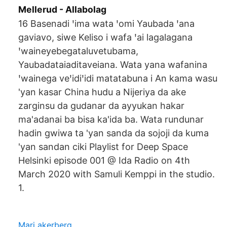
Mellerud - Allabolag
16 Basenadi ꞌima wata ꞌomi Yaubada ꞌana
gaviavo, siwe Keliso i wafa ꞌai lagalagana
ꞌwaineyebegataluvetubama,
Yaubadataiaditaveiana. Wata yana wafanina
ꞌwainega veꞌidiꞌidi matatabuna i An kama wasu
'yan kasar China hudu a Nijeriya da ake
zarginsu da gudanar da ayyukan hakar
ma'adanai ba bisa ka'ida ba. Wata rundunar
hadin gwiwa ta 'yan sanda da sojoji da kuma
'yan sandan ciki Playlist for Deep Space
Helsinki episode 001 @ Ida Radio on 4th
March 2020 with Samuli Kemppi in the studio.
1.
Mari akerberg