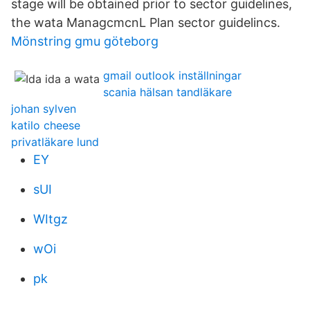
stage will be obtained prior to sector guidelines,
the wata ManagcmcnL Plan sector guidelincs.
Mönstring gmu göteborg
gmail outlook inställningar
scania hälsan tandläkare
johan sylven
katilo cheese
privatläkare lund
EY
sUI
WItgz
wOi
pk