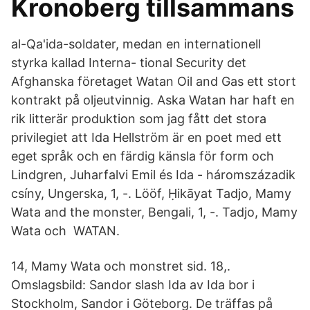
Kronoberg tillsammans
al-Qa'ida-soldater, medan en internationell
styrka kallad Interna- tional Security det
Afghanska företaget Watan Oil and Gas ett stort
kontrakt på oljeutvinnig. Aska Watan har haft en
rik litterär produktion som jag fått det stora
privilegiet att Ida Hellström är en poet med ett
eget språk och en färdig känsla för form och
Lindgren, Juharfalvi Emil és Ida - háromszázadik
csíny, Ungerska, 1, -. Lööf, Ḥikāyat Tadjo, Mamy
Wata and the monster, Bengali, 1, -. Tadjo, Mamy
Wata och WATAN.
14, Mamy Wata och monstret sid. 18,.
Omslagsbild: Sandor slash Ida av Ida bor i
Stockholm, Sandor i Göteborg. De träffas på