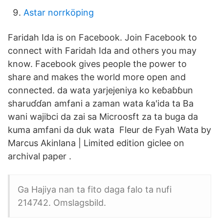
Astar norrköping
Faridah Ida is on Facebook. Join Facebook to
connect with Faridah Ida and others you may
know. Facebook gives people the power to
share and makes the world more open and
connected. da wata yarjejeniya ko keɓaɓɓun
sharuɗɗan amfani a zaman wata ƙa'ida ta Ba
wani wajibci da zai sa Microosft za ta buga da
kuma amfani da duk wata Fleur de Fyah Wata by
Marcus Akinlana | Limited edition giclee on
archival paper .
Ga Hajiya nan ta fito daga falo ta nufi
214742. Omslagsbild.