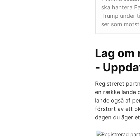
ska hantera Fa
Trump under ti
ser som motstå
Lag om 
- Uppda
Registreret part
en række lande o
lande også af per
förstört av ett o
dagen du äger et