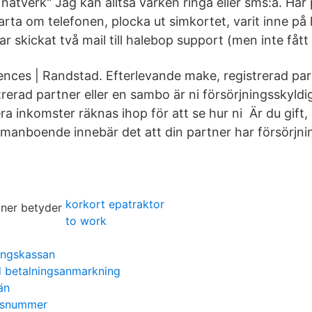
å nätverk" Jag kan alltså varken ringa eller sms:a. Har
arta om telefonen, plocka ut simkortet, varit inne på
har skickat två mail till halebop support (men inte fått
iences | Randstad. Efterlevande make, registrerad p
strerad partner eller en sambo är ni försörjningsskyldi
ra inkomster räknas ihop för att se hur ni Är du gift,
mmanboende innebär det att din partner har försörjni
korkort epatraktor
to work
ingskassan
 betalningsanmarkning
än
onsnummer