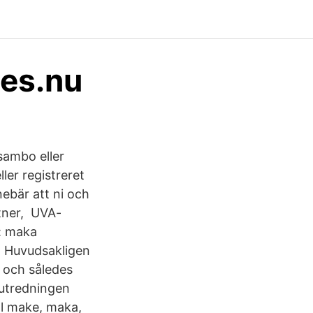
ses.nu
sambo eller
ler registreret
nebär att ni och
rtner, UVA-
r: maka
n Huvudsakligen
g och således
nutredningen
ell make, maka,