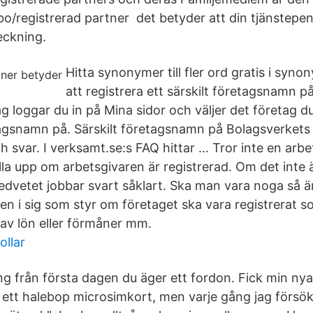
registrerad partner det betyder att din tjänstepens
eckning.
Hitta synonymer till fler ord gratis i syn
att registrera ett särskilt företagsnamn p
ag loggar du in på Mina sidor och väljer det företag du 
etagsnamn på. Särskilt företagsnamn på Bolagsverkets
h svar. I verksamt.se:s FAQ hittar … Tror inte en arb
lla upp om arbetsgivaren är registrerad. Om det inte ä
dvetet jobbar svart såklart. Ska man vara noga så är
gen i sig som styr om företaget ska vara registrerat 
 av lön eller förmåner mm.
llar
ng från första dagen du äger ett fordon. Fick min nya
ett halebop microsimkort, men varje gång jag försöke