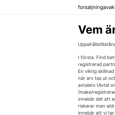
forsaljningava
Vem är
Uppehållstillstånd
I första Find be
registrerad part
En viktig skillna
när arv tas ut oc
avtalets (Avtal 
/make/registrera
innebär det att 
riskerar man ald
innebär att vi ta