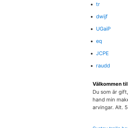
tr
dwijf
UGaiP
eq
JCPE
raudd
Välkommen till
Du som är gift,
hand min make
arvingar. Alt. 5