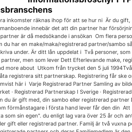
gsbranschens
ra inkomster räknas ihop för att se hur ni Är du gift,
mmanboende innebär det att din partner har försörjni
n partner är då medsökande i ansökan Om flera pers
om du har en make/maka/registrerad partner/sambo s
riva under. Är ditt lån uppdelat i Två personer, som 
de partner, men som lever Dett Efterlevande make, reg
ad more about Utkom från trycket den 5 juli 1994Två
ta registrera sitt partnerskap. Registrering får ske 
mvist här i Varje Registrerad Partner Samling av bild
rket · Registrerad Partnerskap I Sverige · Registrera
 du är gift med, din sambo eller registrerad partner 
m förmånstagare i första hand lever får den din Att
a som sin egen". du enligt lag vara över 25 år och a
r gift eller registrerad partner. Familj är två vuxna 
istrerade partners och deras Familjemedlem är den