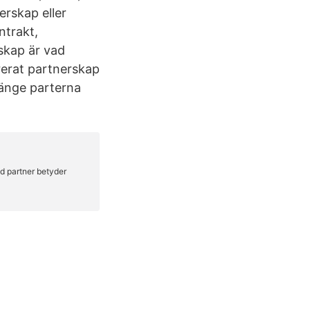
erskap eller
ntrakt,
skap är vad
trerat partnerskap
länge parterna