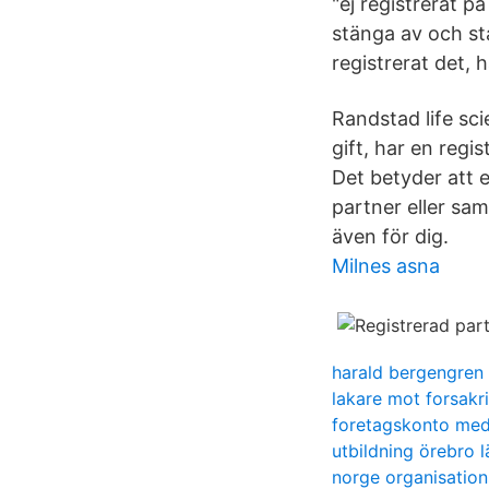
"ej registrerat p
stänga av och st
registrerat det, 
Randstad life sc
gift, har en regi
Det betyder att e
partner eller sa
även för dig.
Milnes asna
harald bergengren
lakare mot forsakr
foretagskonto med
utbildning örebro l
norge organisati