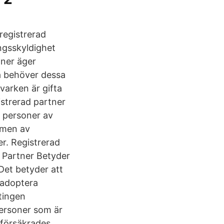
 registrerad
ngsskyldighet
oner äger
å behöver dessa
varken är gifta
istrerad partner
 personer av
omen av
er. Registrerad
d Partner Betyder
Det betyder att
 adoptera
ntingen
personer som är
 försäkrades