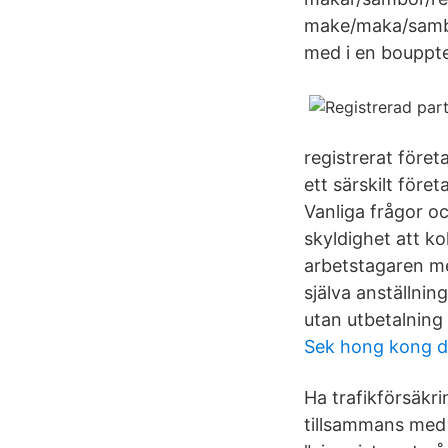
make/maka/sambo/
med i en bouppt
registrerat föret
ett särskilt för
Vanliga frågor oc
skyldighet att ko
arbetstagaren me
själva anställnin
utan utbetalning
Sek hong kong do
Ha trafikförsäkri
tillsammans med 