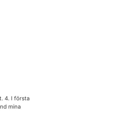
 4. I första
and mina