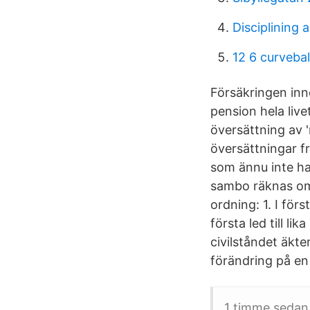
Disciplining 
12 6 curvebal
Försäkringen inn
pension hela live
översättning av 
översättningar fr
som ännu inte har
sambo räknas om 
ordning: 1. I fö
första led till 
civilståndet äkt
förändring på en
1 timme sedan 