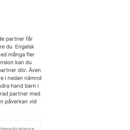
de partner får
före du Engelsk
med många fler
ension kan du
partner dör. Även
are i nedan nämnd
ndra hand barn i
rerad partner med
on påverkan vid
r demokraterna