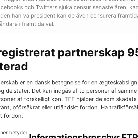
cebooks och Twitters sjuka censur senaste åren, ka
den han va president kan de även censurera framtid
ndare i framtida val.
registrerat partnerskap 
terad
nerskab er en dansk betegnelse for en ægteskabsligne
g delstater. Det kan indgås af to personer af samme 
soner af forskelligt køn. TFF hjälper de som skadats 
känt, oförsäkrat eller utländskt fordon. Ha trafikförsä
t fordon.
Informationsbroschyr FTP