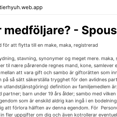
ktierhyuh.web.app
 medföljare? - Spou
 för att flytta till en make, maka, registrerad
tydning, stavning, synonymer og meget mere. maka, 
ner til nære pårørende regnes mand, kone, samlever el
d mellan att vara gift och sambo är giftorätten som in
h på så sätt säkerställa trygghet för den avlidnes pa
om utlandstjänstgöring) definition av familjemedlem ä
d partner; barn under 19 års ålder; sambo med vilke
egendom som är enskild aldrig kan ingå i en bodelnin
rig att förlora hälften av denna egendom. För Perso
r in fler uppgifter om dig och även kotrollerar eventu