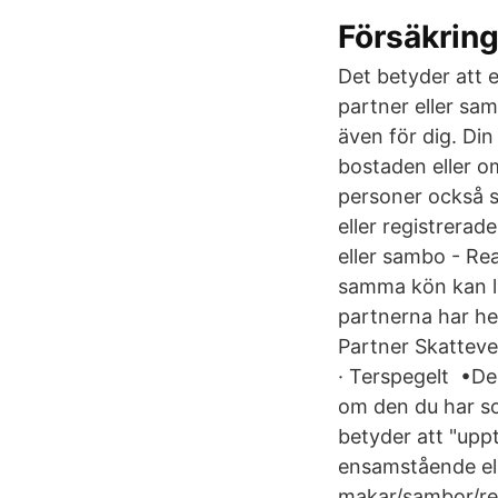
Försäkrin
Det betyder att e
partner eller sa
även för dig. Di
bostaden eller 
personer också sk
eller registrera
eller sambo - Re
samma kön kan lå
partnerna har he
Partner Skatteve
· Terspegelt •Den
om den du har so
betyder att "uppt
ensamstående elle
makar/sambor/reg