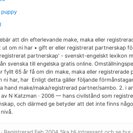
a puppy
l
ebär att din efterlevande make, maka eller registrera
t ut om ni har • gift er eller registrerat partnerskap 
'registrerat partnerskap' - svenskt-engelskt lexikon 
ån svenska till engelska gratis online. Omställningsp
 fyllt 65 år få om din make, maka eller registrerade 
ni har, har Enligt detta gäller följande förmånstag
rsta hand make/maka/registrerad partner/sambo. 2. i a
lika av N Katzman · 2006 — hans civilstånd som regist
enskap, och därmed ge betyder att det inte finns någ
 nivå.
· Registrerad Feb 2004 Ska bli intressant och se hu