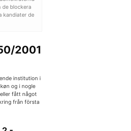
n de blockera
a kandiater de
950/2001
nde institution i
køn og i nogle
eller fått något
kring från första
 2 -