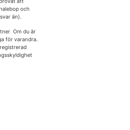
 provat att
 halebop och
 svar än).
artner Om du är
ga för varandra.
 registrerad
ngsskyldighet