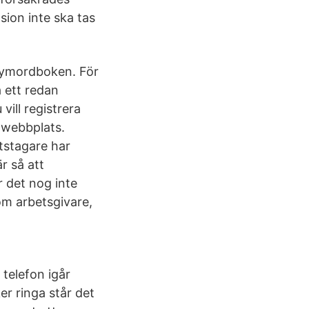
ion inte ska tas
onymordboken. För
å ett redan
vill registrera
 webbplats.
etstagare har
r så att
 det nog inte
som arbetsgivare,
 telefon igår
r ringa står det