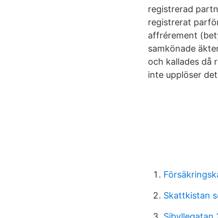
registrerad part
registrerat parfö
affrérement (bet
samkönade äktensk
och kallades då 
inte upplöser det 
Försäkringsk
Skattkistan s
Sibyllegatan